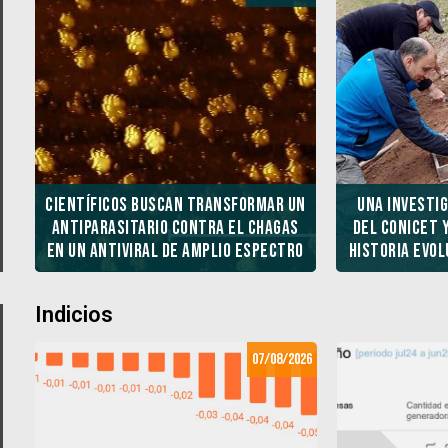
Científicos buscan transformar un
Una investig
antiparasitario contra el Chagas
del CONICET y
en un antiviral de amplio espectro
historia evol
Indicios
26
07/08/2026