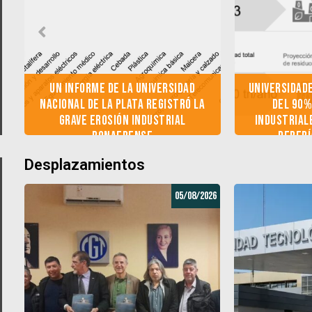
Un informe de la Universidad
Universidad
Nacional de La Plata registró la
del 90%
n
grave erosión industrial
industrial
bonaerense
deberí
Desplazamientos
05/08/2026