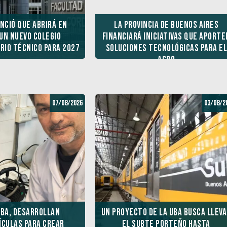
nció que abrirá en
Sturzenegger: “No se nos pued
La provincia de Buenos Aires
un nuevo colegio
financiará iniciativas que aporte
exigir pagar la Ley de
rio técnico para 2027
soluciones tecnológicas para e
Financiamiento Universitario”
agro
07/08/2026
03/08/2
ba, desarrollan
Un proyecto de la UBA busca llev
culas para crear
el subte porteño hasta