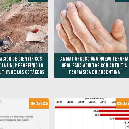
ación de científicos
ANMAT aprobó una nueva terapia
Pablo Perazzi: “Le exigimos a l
 la UNLP redefinió la
Corte Suprema que se pronunci
oral para adultos con artritis
utiva de los cetáceos
sobre la Ley de Financiamiento
psoriásica en Argentina
Universitario”
06/08/2026
03/08/