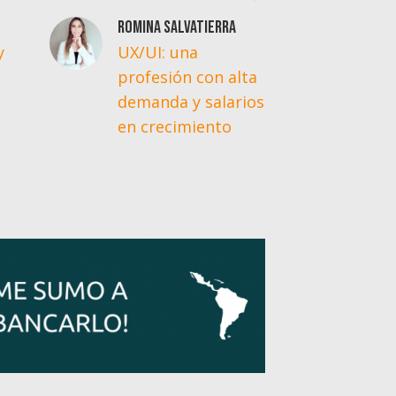
Romina Salvatierra
Pa
y
UX/UI: una
E
profesión con alta
u
demanda y salarios
e
en crecimiento