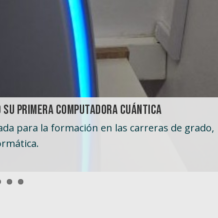
ró su primera computadora cuántica
lación, al ofrecer venta libre de medicamentos 
zada para la formación en las carreras de grado,