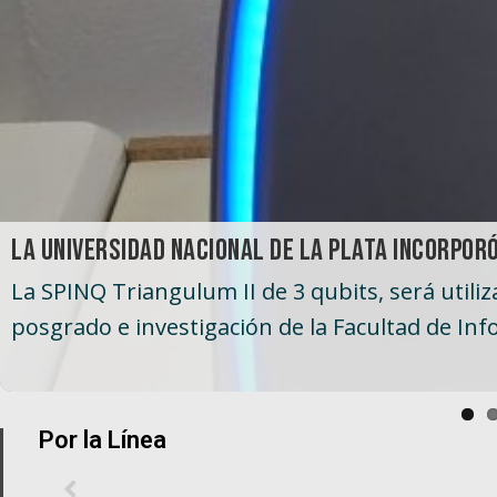
 medicamentos
La Universidad Nacional de La Plata incorpo
FyB) por las implicancias sanitarias para la pob
La SPINQ Triangulum II de 3 qubits, será utili
Por la Línea