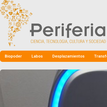
Biopoder
Labos
Desplazamientos
Transf