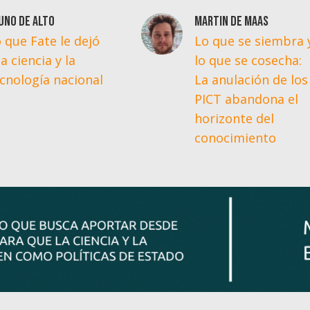
uno De Alto
Martin De Maas
 que Fate le dejó
Lo que se siembra 
la ciencia y la
lo que se cosecha:
cnología nacional
La anulación de los
PICT abandona el
horizonte del
conocimiento