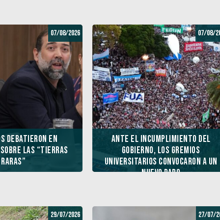
07/08/2026
07/08/2
os debatieron en
Ante el incumplimiento del
 sobre las “tierras
Gobierno, los gremios
raras”
universitarios convocaron a un
nuevo paro
29/07/2026
27/07/2
31/05/