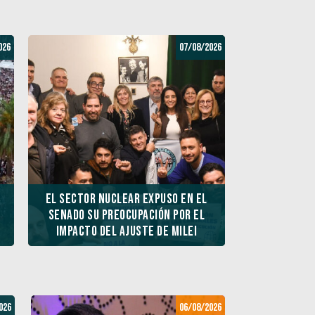
026
07/08/2026
El sector nuclear expuso en el
Senado su preocupación por el
impacto del ajuste de Milei
026
2026
06/08/2026