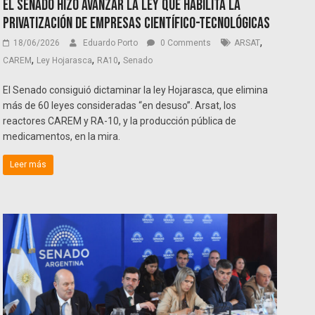
El Senado hizo avanzar la ley que habilita la
privatización de empresas científico-tecnológicas
,
18/06/2026
Eduardo Porto
0 Comments
ARSAT
,
,
,
CAREM
Ley Hojarasca
RA10
Senado
El Senado consiguió dictaminar la ley Hojarasca, que elimina
más de 60 leyes consideradas “en desuso”. Arsat, los
reactores CAREM y RA-10, y la producción pública de
medicamentos, en la mira.
Leer más