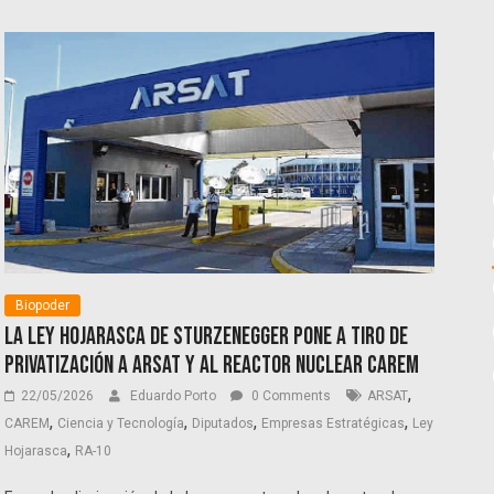
Biopoder
La Ley Hojarasca de Sturzenegger pone a tiro de
privatización a Arsat y al reactor nuclear CAREM
,
22/05/2026
Eduardo Porto
0 Comments
ARSAT
,
,
,
,
CAREM
Ciencia y Tecnología
Diputados
Empresas Estratégicas
Ley
,
Hojarasca
RA-10