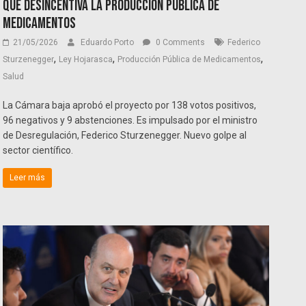
que desincentiva la producción pública de
medicamentos
21/05/2026
Eduardo Porto
0 Comments
Federico
,
,
,
Sturzenegger
Ley Hojarasca
Producción Pública de Medicamentos
Salud
La Cámara baja aprobó el proyecto por 138 votos positivos,
96 negativos y 9 abstenciones. Es impulsado por el ministro
de Desregulación, Federico Sturzenegger. Nuevo golpe al
sector científico.
Leer más