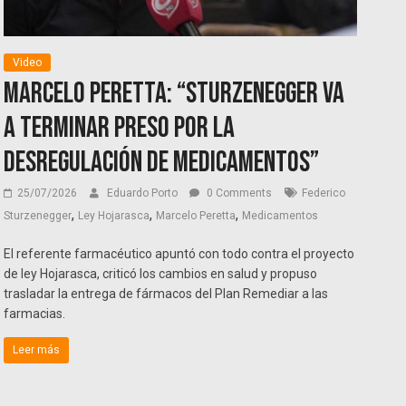
Video
Marcelo Peretta: “Sturzenegger va
a terminar preso por la
desregulación de medicamentos”
25/07/2026
Eduardo Porto
0 Comments
Federico
,
,
,
Sturzenegger
Ley Hojarasca
Marcelo Peretta
Medicamentos
El referente farmacéutico apuntó con todo contra el proyecto
de ley Hojarasca, criticó los cambios en salud y propuso
trasladar la entrega de fármacos del Plan Remediar a las
farmacias.
Leer más