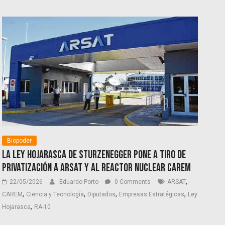
Biopoder
La Ley Hojarasca de Sturzenegger pone a tiro de
privatización a Arsat y al reactor nuclear CAREM
,
22/05/2026
Eduardo Porto
0 Comments
ARSAT
,
,
,
,
CAREM
Ciencia y Tecnología
Diputados
Empresas Estratégicas
Ley
,
Hojarasca
RA-10