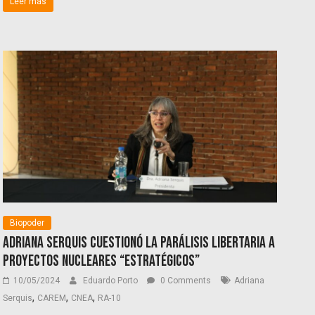
Leer más
Biopoder
Adriana Serquis cuestionó la parálisis libertaria a
proyectos nucleares “estratégicos”
10/05/2024
Eduardo Porto
0 Comments
Adriana
,
,
,
Serquis
CAREM
CNEA
RA-10