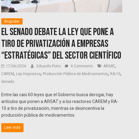
Biopoder
El Senado debate la ley que pone a
tiro de privatización a empresas
“estratégicas” del sector científico
,
17/06/2026
Eduardo Porto
0 Comments
ARSAT
,
,
,
,
CAREM
Ley Hojarasca
Producción Pública de Medicamentos
RA-10
Senado
Entre las casi 60 leyes que el Gobierno busca derogar, hay
artículos que ponen a ARSAT y a los reactores CAREM y RA-
10 a tiro de privatización, mientras se desincentiva la
producción pública de medicamentos.
Leer más