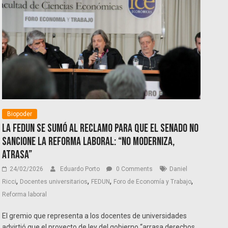
Biopoder
La FEDUN se sumó al reclamo para que el Senado no
sancione la reforma laboral: “No moderniza,
atrasa”
24/02/2026
Eduardo Porto
0 Comments
Daniel
,
,
,
,
Ricci
Docentes universitarios
FEDUN
Foro de Economía y Trabajo
Reforma laboral
El gremio que representa a los docentes de universidades
advirtió que el proyecto de ley del gobierno “arrasa derechos