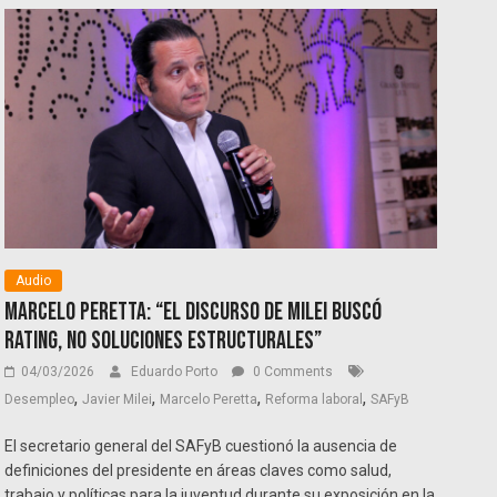
Audio
Marcelo Peretta: “El discurso de Milei buscó
rating, no soluciones estructurales”
04/03/2026
Eduardo Porto
0 Comments
,
,
,
,
Desempleo
Javier Milei
Marcelo Peretta
Reforma laboral
SAFyB
El secretario general del SAFyB cuestionó la ausencia de
definiciones del presidente en áreas claves como salud,
trabajo y políticas para la juventud durante su exposición en la