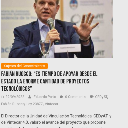
Sujetos del Conocimiento
Fabián Ruocco: “Es tiempo de apoyar desde el
Estado la enorme cantidad de proyectos
tecnológicos”
,
29/09/2022
Eduardo Porto
0 Comments
CEDyAT
,
,
Fabián Ruocco
Ley 23877
Vintecar
El Director de la Unidad de Vinculación Tecnológica, CEDyAT, y
de Vintecar 4.0, valoró el avance del proyecto que propone