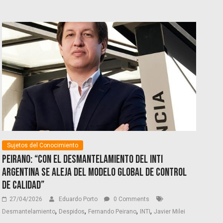
Sujetos del Conocimiento
Peirano: “Con el desmantelamiento del INTI
Argentina se aleja del modelo global de control
de calidad”
27/04/2026
Eduardo Porto
0 Comments
,
,
,
,
Desmantelamiento
Despidos
Fernando Peirano
INTI
Javier Milei