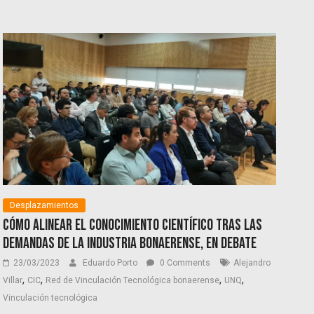
Desplazamientos
Cómo alinear el conocimiento científico tras las
demandas de la industria bonaerense, en debate
23/03/2023
Eduardo Porto
0 Comments
Alejandro
,
,
,
,
Villar
CIC
Red de Vinculación Tecnológica bonaerense
UNQ
Vinculación tecnológica