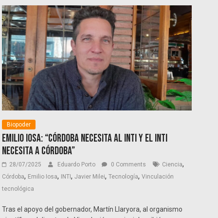
Biopoder
Emilio Iosa: “Córdoba necesita al INTI y el INTI
necesita a Córdoba”
,
28/07/2025
Eduardo Porto
0 Comments
Ciencia
,
,
,
,
,
Córdoba
Emilio Iosa
INTI
Javier Milei
Tecnología
Vinculación
tecnológica
Tras el apoyo del gobernador, Martín Llaryora, al organismo