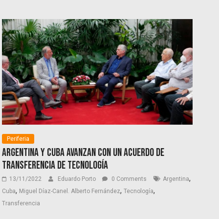
Periferia
Argentina y Cuba avanzan con un acuerdo de
transferencia de tecnología
,
13/11/2022
Eduardo Porto
0 Comments
Argentina
,
,
,
Cuba
Miguel Díaz-Canel. Alberto Fernández
Tecnología
Transferencia