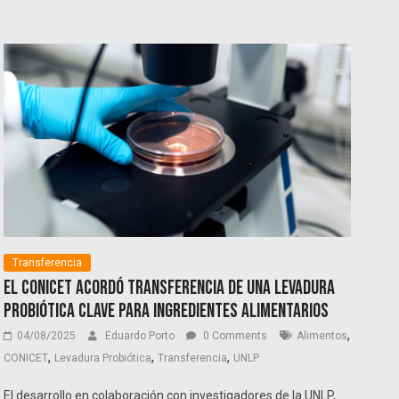
Transferencia
El CONICET acordó transferencia de una levadura
probiótica clave para ingredientes alimentarios
,
04/08/2025
Eduardo Porto
0 Comments
Alimentos
,
,
,
CONICET
Levadura Probiótica
Transferencia
UNLP
El desarrollo en colaboración con investigadores de la UNLP,