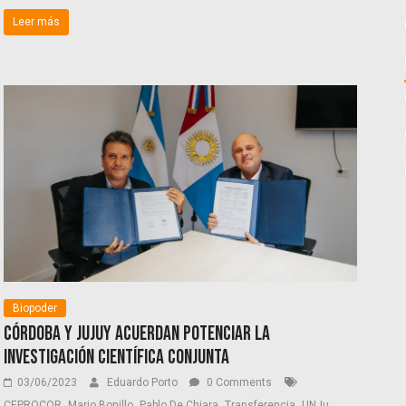
Leer más
Biopoder
Córdoba y Jujuy acuerdan potenciar la
investigación científica conjunta
03/06/2023
Eduardo Porto
0 Comments
,
,
,
,
CEPROCOR
Mario Bonillo
Pablo De Chiara
Transferencia
UNJu