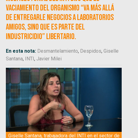
vaciamiento del organismo “va más allá
de entregarle negocios a laboratorios
amigos, sino que es parte del
industricidio” libertario.
En esta nota:
Desmantelamiento
,
Despidos
,
Giselle
Santana
,
INTI
,
Javier Milei
Giselle Santana, trabajadora del INTI en el sector de