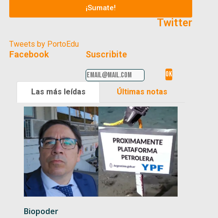
¡Sumate!
Twitter
Tweets by PortoEdu
Facebook
Suscribite
Las más leídas
Últimas notas
Biopoder