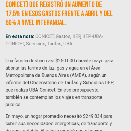
Conicet) que registró un aumento de
17,5% en esos gastos frente a abril y del
50% a nivel interanual.
En esta nota:
CONICET
,
Gastos
,
IIEP
,
IIEP-UBA-
CONICET
,
Servicios
,
Tarifas
,
UBA
Una familia destinó casi $250.000 durante mayo para
abonar las tarifas de luz, gas y agua en el Área
Metropolitana de Buenos Aires (AMBA), según un
informe del Observatorio de Tarifas y Subsidios IIEP,
que realiza UBA-Conicet. En ese presupuesto,
también se contemplan los viajes en transporte
público.
En mayo, un hogar promedio necesitó $249.834 para
cubrir sus necesidades energéticas, de transporte y
de agua potable. El trabajo mostró que el mayor