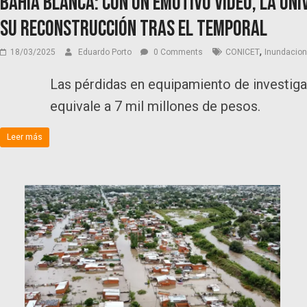
Bahía Blanca: Con un emotivo video, la Uni
su reconstrucción tras el temporal
,
18/03/2025
Eduardo Porto
0 Comments
CONICET
Inundacio
Las pérdidas en equipamiento de investigac
equivale a 7 mil millones de pesos.
Leer más