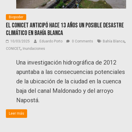
Biopoder
El CONICET anticipó Hace 13 años un posible desastre
climático en Bahía Blanca
,
10/03/2025
Eduardo Porto
0 Comments
Bahía Blanca
,
CONICET
Inundaciones
Una investigación hidrográfica de 2012
apuntaba a las consecuencias potenciales
de la ubicación de la ciudad en la cuenca
baja del canal Maldonado y del arroyo
Napostá.
Leer más