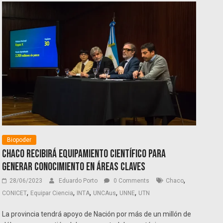
Biopoder
Chaco recibirá equipamiento científico para
generar conocimiento en áreas claves
,
28/06/2023
Eduardo Porto
0 Comments
Chaco
,
,
,
,
,
CONICET
Equipar Ciencia
INTA
UNCAus
UNNE
UTN
La provincia tendrá apoyo de Nación por más de un millón de