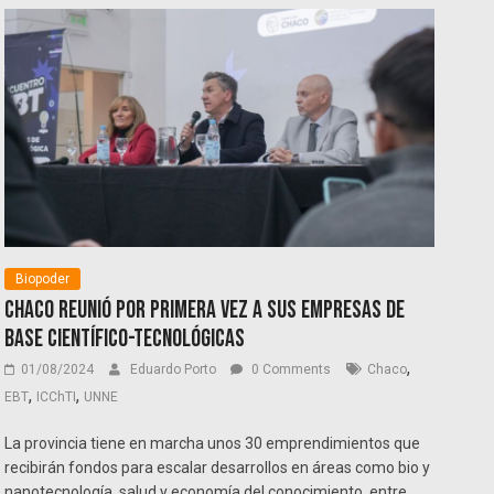
Biopoder
Chaco reunió por primera vez a sus empresas de
base científico-tecnológicas
,
01/08/2024
Eduardo Porto
0 Comments
Chaco
,
,
EBT
ICChTI
UNNE
La provincia tiene en marcha unos 30 emprendimientos que
recibirán fondos para escalar desarrollos en áreas como bio y
nanotecnología, salud y economía del conocimiento, entre