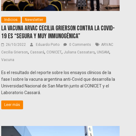
Indicios
Newsletter
La vacuna Arvac Cecilia Grierson contra la Covid-
19 es “segura y muy inmunogénica”
26/10/2022
Eduardo Porto
0 Comments
ARVAC
,
,
,
,
,
Cecilia Grierson
Cassará
CONICET
Juliana Cassataro
UNSAM
Vacuna
Es el resultado del reporte sobre los ensayos clínicos de la
fase I sobre la vacuna argentina anti-Covid que desarrolla la
Universidad Nacional de San Martín junto al CONICET y el
Laboratorio Cassará.
Leer más