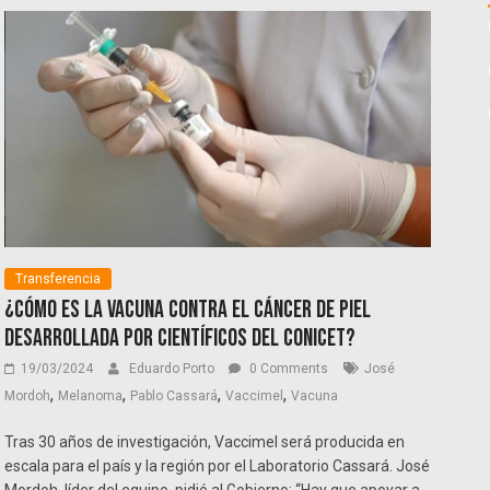
Transferencia
¿Cómo es la vacuna contra el cáncer de piel
desarrollada por científicos del CONICET?
19/03/2024
Eduardo Porto
0 Comments
José
,
,
,
,
Mordoh
Melanoma
Pablo Cassará
Vaccimel
Vacuna
Tras 30 años de investigación, Vaccimel será producida en
escala para el país y la región por el Laboratorio Cassará. José
Mordoh, líder del equipo, pidió al Gobierno: “Hay que apoyar a