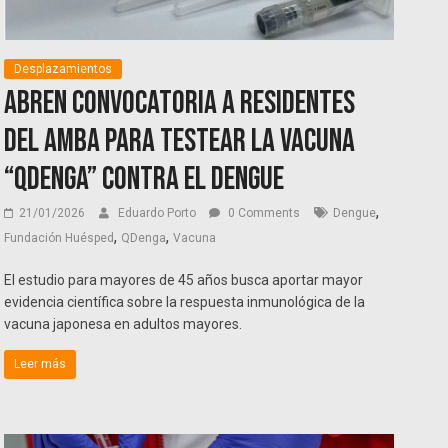
Desplazamientos
Abren convocatoria a residentes
del AMBA para testear la vacuna
“QDenga” contra el dengue
,
21/01/2026
Eduardo Porto
0 Comments
Dengue
,
,
Fundación Huésped
QDenga
Vacuna
El estudio para mayores de 45 años busca aportar mayor
evidencia científica sobre la respuesta inmunológica de la
vacuna japonesa en adultos mayores.
Leer más