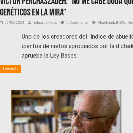
Víctor Penchaszadeh: “No me cabe duda qu
genéticos en la mira”
,
,
06/05/2024
Eduardo Porto
0 Comments
Abuelidad
BNDG
Ví
Uno de los creadores del “índice de abueli
cientos de nietos apropiados por la dictadu
aprueba la Ley Bases.
Leer más