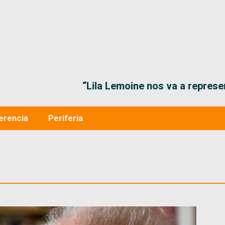
“Lila Lemoine nos va a representar muy bien en
erencia
Periferia