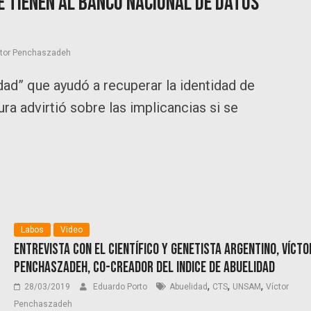
e tienen al banco nacional de datos
ctor Penchaszadeh
dad” que ayudó a recuperar la identidad de
ra advirtió sobre las implicancias si se
Labos
Video
Entrevista con el científico y genetista argentino, Vícto
Penchaszadeh, co-creador del Indice de Abuelidad
,
,
,
28/03/2019
Eduardo Porto
Abuelidad
CTS
UNSAM
Víctor
Penchaszadeh