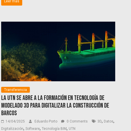
Leer más
Transferencia
La UTN se abre a la formación en tecnología de
modelado 3D para digitalizar la construcción de
barcos
,
,
14/04/2025
Eduardo Porto
0 Comments
3D
Datos
,
,
,
Digitalización
Software
Tecnología BIM
UTN