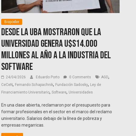
Biopoder
Desde la UBA mostraron que la
universidad genera u$s14.000
millones al año a la industria del
Software
,
24/04/2026
Eduardo Porto
0 Comments
AGD
,
,
,
CeCeN
Fernando Schapachnik
Fundación Sadosky
Ley de
,
,
Financiamiento Universitario
Software
Universidades
En una clase abierta, reclamaron por el presupuesto para
formar profesionales en el sector en el marco del reclamo
universitario. Salarios debajo de la línea de pobreza y
empresas megarricas.