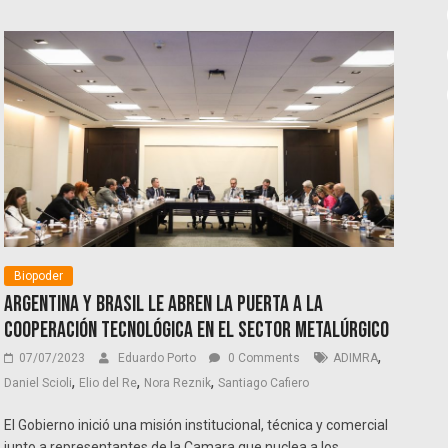
Biopoder
Argentina y Brasil le abren la puerta a la
cooperación tecnológica en el sector metalúrgico
,
07/07/2023
Eduardo Porto
0 Comments
ADIMRA
,
,
,
Daniel Scioli
Elio del Re
Nora Reznik
Santiago Cafiero
El Gobierno inició una misión institucional, técnica y comercial
junto a representantes de la Camara que nuclea a los