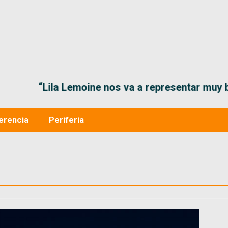
“Lila Lemoine nos va a representar muy bien en
erencia
Periferia