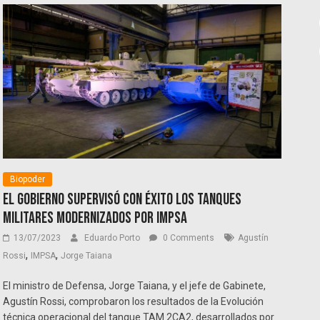
Biopoder
El Gobierno supervisó con éxito los tanques
militares modernizados por IMPSA
13/07/2023
Eduardo Porto
0 Comments
Agustín
,
,
Rossi
IMPSA
Jorge Taiana
El ministro de Defensa, Jorge Taiana, y el jefe de Gabinete,
Agustín Rossi, comprobaron los resultados de la Evolución
técnica operacional del tanque TAM 2CA2, desarrollados por