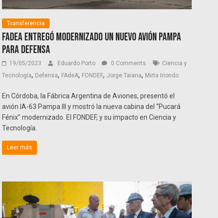
Transferencia
FAdeA entregó modernizado un nuevo avión Pampa
para Defensa
19/05/2023
Eduardo Porto
0 Comments
Ciencia y
,
,
,
,
,
Tecnología
Defensa
FAdeA
FONDEF
Jorge Taiana
Mirta Iriondo
En Córdoba, la Fábrica Argentina de Aviones, presentó el
avión IA-63 Pampa III y mostró la nueva cabina del “Pucará
Fénix” modernizado. El FONDEF, y su impacto en Ciencia y
Tecnología.
Leer más