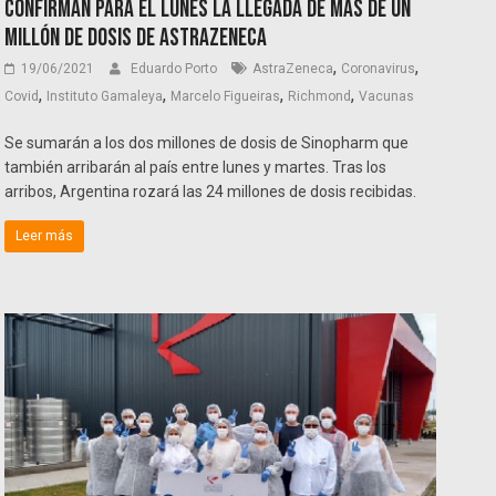
Confirman para el lunes la llegada de más de un
millón de dosis de AstraZeneca
,
,
19/06/2021
Eduardo Porto
AstraZeneca
Coronavirus
,
,
,
,
Covid
Instituto Gamaleya
Marcelo Figueiras
Richmond
Vacunas
Se sumarán a los dos millones de dosis de Sinopharm que
también arribarán al país entre lunes y martes. Tras los
arribos, Argentina rozará las 24 millones de dosis recibidas.
Leer más