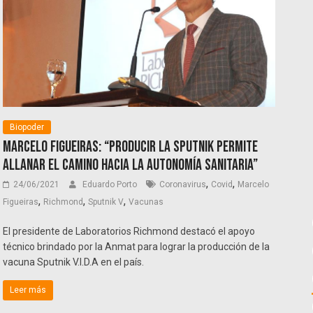
Biopoder
Marcelo Figueiras: “Producir la Sputnik permite
allanar el camino hacia la autonomía sanitaria”
,
,
24/06/2021
Eduardo Porto
Coronavirus
Covid
Marcelo
,
,
,
Figueiras
Richmond
Sputnik V
Vacunas
El presidente de Laboratorios Richmond destacó el apoyo
técnico brindado por la Anmat para lograr la producción de la
vacuna Sputnik V.I.D.A en el país.
Leer más