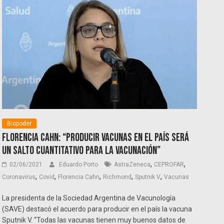
Biopoder
Florencia Cahn: “Producir vacunas en el país será
un salto cuantitativo para la vacunación”
,
,
02/06/2021
Eduardo Porto
AstraZeneca
CEPROFAR
,
,
,
,
,
Coronavirus
Covid
Florencia Cahn
Richmond
Sputnik V
Vacunas
La presidenta de la Sociedad Argentina de Vacunología
(SAVE) destacó el acuerdo para producir en el país la vacuna
Sputnik V. “Todas las vacunas tienen muy buenos datos de