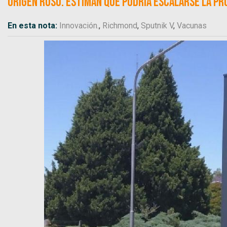
origen ruso. Estiman que podría escalarse la pr
En esta nota:
Innovación.
,
Richmond
,
Sputnik V
,
Vacunas