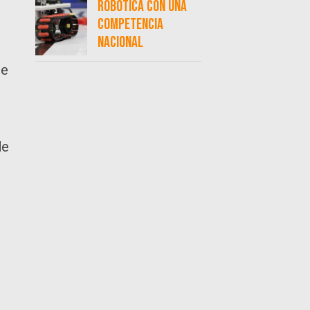
robótica con una
competencia
nacional
ue
de