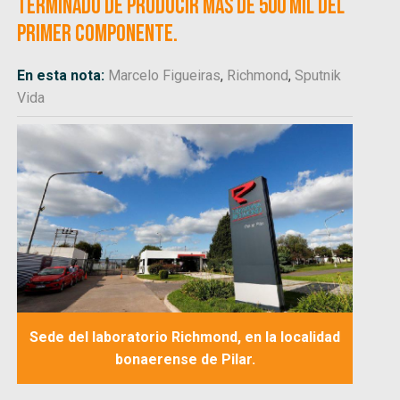
terminado de producir más de 500 mil del
primer componente.
En esta nota:
Marcelo Figueiras
,
Richmond
,
Sputnik
Vida
Sede del laboratorio Richmond, en la localidad
bonaerense de Pilar.