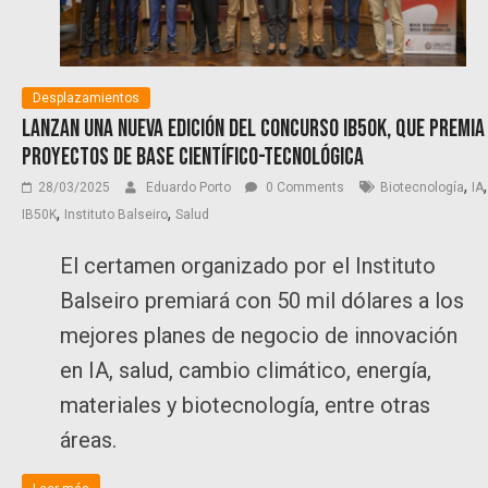
Desplazamientos
Lanzan una nueva edición del Concurso IB50K, que premia
proyectos de base científico-tecnológica
,
,
28/03/2025
Eduardo Porto
0 Comments
Biotecnología
IA
,
,
IB50K
Instituto Balseiro
Salud
El certamen organizado por el Instituto
Balseiro premiará con 50 mil dólares a los
mejores planes de negocio de innovación
en IA, salud, cambio climático, energía,
materiales y biotecnología, entre otras
áreas.