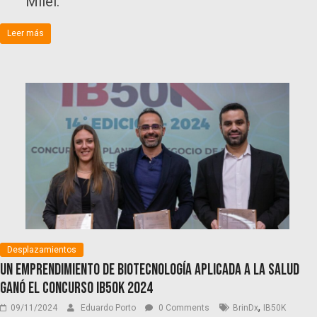
Milei.
Leer más
Desplazamientos
Un emprendimiento de biotecnología aplicada a la salud
ganó el Concurso IB50K 2024
,
09/11/2024
Eduardo Porto
0 Comments
BrinDx
IB50K