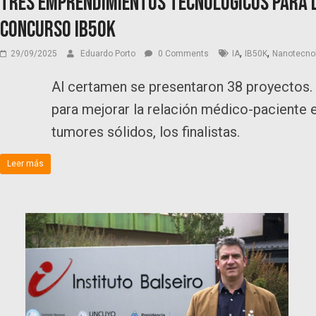
Tres emprendimientos tecnológicos para l
Concurso IB50K
,
,
29/09/2025
Eduardo Porto
0 Comments
IA
IB50K
Nanotecno
Al certamen se presentaron 38 proyectos. U
para mejorar la relación médico-paciente e
tumores sólidos, los finalistas.
Leer más