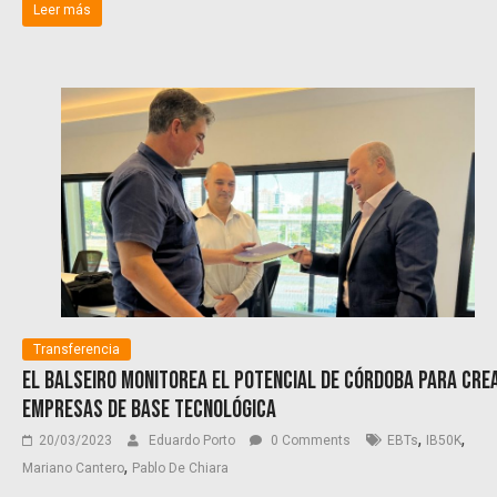
Leer más
Transferencia
El Balseiro monitorea el potencial de Córdoba para cre
empresas de base tecnológica
,
,
20/03/2023
Eduardo Porto
0 Comments
EBTs
IB50K
,
Mariano Cantero
Pablo De Chiara