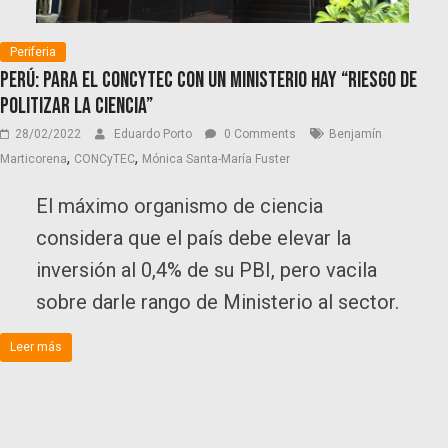
Periferia
Perú: Para el CONCyTEC con un Ministerio hay “riesgo de
politizar la ciencia”
28/02/2022
Eduardo Porto
0 Comments
Benjamín
,
,
Marticorena
CONCyTEC
Mónica Santa-María Fuster
El máximo organismo de ciencia
considera que el país debe elevar la
inversión al 0,4% de su PBI, pero vacila
sobre darle rango de Ministerio al sector.
Leer más