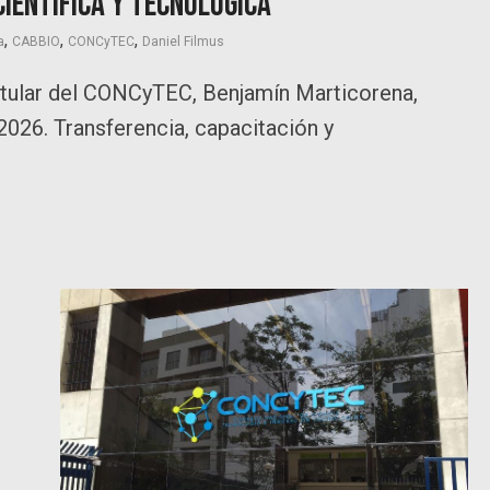
ientífica y tecnológica
,
,
,
a
CABBIO
CONCyTEC
Daniel Filmus
 titular del CONCyTEC, Benjamín Marticorena,
2026. Transferencia, capacitación y