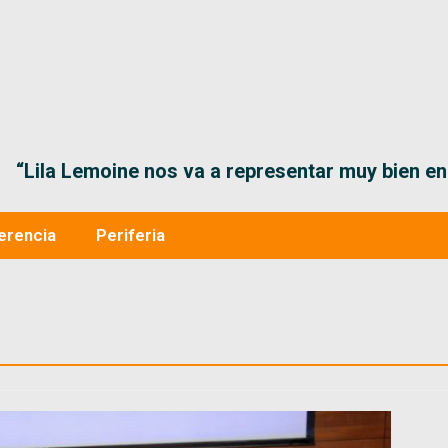
“El Gobiern
erencia
Periferia