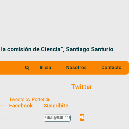
o decidió destruir el sistema científico”, Daniel F
Inicio
Nosotros
Contacto
Twitter
Tweets by PortoEdu
Facebook
Suscribite