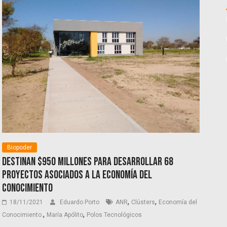
Biopoder
Destinan $950 millones para desarrollar 68
proyectos asociados a la Economía del
Conocimiento
,
,
18/11/2021
Eduardo Porto
ANR
Clústers
Economía del
,
,
Conocimiento.
María Apólito
Polos Tecnológicos