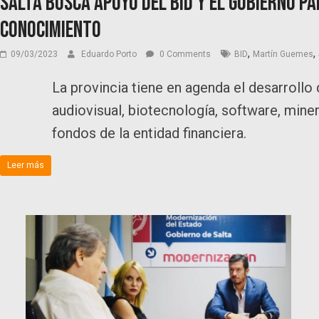
Salta busca apoyo del BID y el Gobierno p
Conocimiento
,
,
09/03/2023
Eduardo Porto
0 Comments
BID
Martín Guemes
La provincia tiene en agenda el desarrollo
audiovisual, biotecnología, software, miner
fondos de la entidad financiera.
Leer más