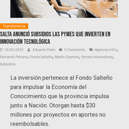
Transferencia
Salta anunció subsidios las PyMEs que invierten en
innovación tecnológica
,
10/02/2023
Eduardo Porto
0 Comments
Agencia I+D+i
,
,
,
,
Fernando Peirano
Fondo Salteño
Martín Guemes
Pymes innovadoras
Subsidios
La inversión pertenece al Fondo Salteño
para impulsar la Economía del
Conocimiento que la provincia impulsa
junto a Nación. Otorgan hasta $30
millones por proyectos en aportes no
reembolsables.