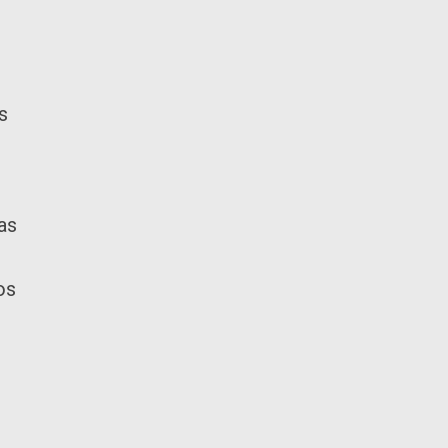
s
as
os