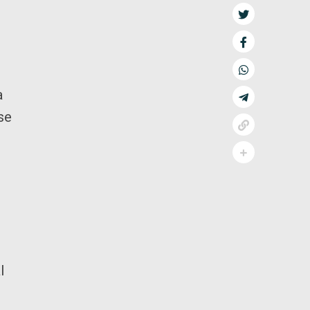
a
se
l