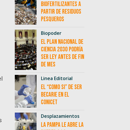
biofertilizantes a
partir de residuos
pesqueros
Biopoder
El Plan Nacional de
Ciencia 2030 podría
ser ley antes de fin
de mes
l
Linea Editorial
El “como si” de ser
becarie en el
CONICET
Desplazamientos
s
La Pampa le abre la