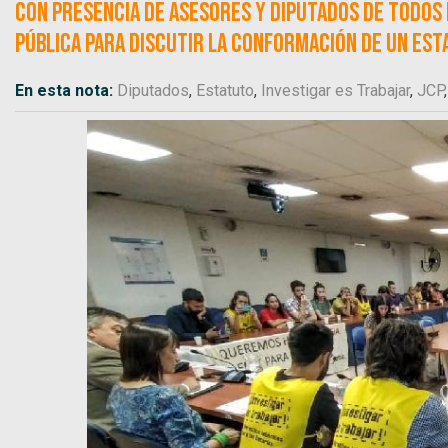
Con presencia de asesores y diputados de todos l
pública para discutir la conformación de un est
En esta nota:
Diputados
,
Estatuto
,
Investigar es Trabajar
,
JCP