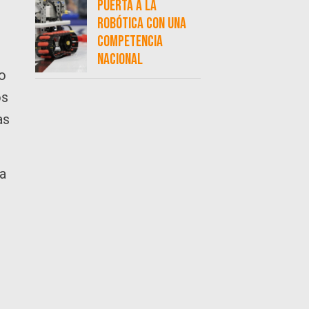
puerta a la
robótica con una
competencia
nacional
no
os
as
la