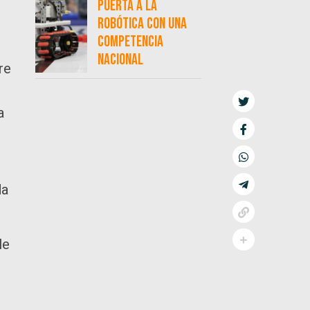
puerta a la
robótica con una
competencia
nacional
re
o
a
da
le