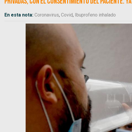
privadas, con el consentimiento del paciente. Ya 
En esta nota:
Coronavirus
,
Covid
,
Ibuprofeno inhalado