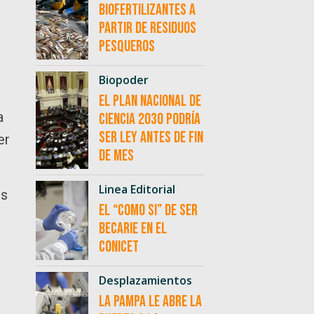
biofertilizantes a
partir de residuos
pesqueros
Biopoder
El Plan Nacional de
a
Ciencia 2030 podría
ser ley antes de fin
er
de mes
Linea Editorial
es
El “como si” de ser
becarie en el
CONICET
Desplazamientos
La Pampa le abre la