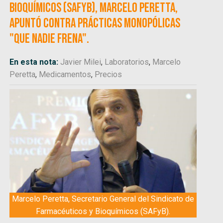
Bioquímicos (SAFyB), Marcelo Peretta,
apuntó contra prácticas monopólicas
"que nadie frena".
En esta nota:
Javier Milei
,
Laboratorios
,
Marcelo
Peretta
,
Medicamentos
,
Precios
Marcelo Peretta, Secretario General del Sindicato de
Farmacéuticos y Bioquímicos (SAFyB).