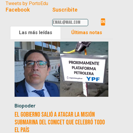
Tweets by PortoEdu
Facebook
Suscribite
Las más leídas
Últimas notas
Biopoder
El Gobierno salió a atacar la misión
submarina del CONICET que celebró todo
el país