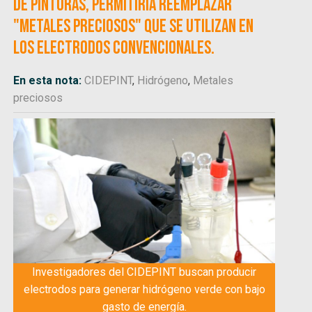
de Pinturas, permitiría reemplazar
"metales preciosos" que se utilizan en
los electrodos convencionales.
En esta nota:
CIDEPINT
,
Hidrógeno
,
Metales
preciosos
Investigadores del CIDEPINT buscan producir
electrodos para generar hidrógeno verde con bajo
gasto de energía.