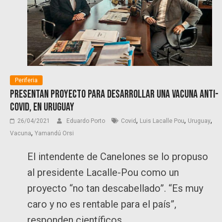
Periferia
Presentan proyecto para desarrollar una vacuna anti-
COVID, en Uruguay
,
,
,
26/04/2021
Eduardo Porto
Covid
Luis Lacalle Pou
Uruguay
,
Vacuna
Yamandú Orsi
El intendente de Canelones se lo propuso
al presidente Lacalle-Pou como un
proyecto “no tan descabellado”. “Es muy
caro y no es rentable para el país”,
responden científicos.