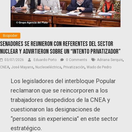
Biopoder
Senadores se reunieron con referentes del sector
nuclear y advirtieron sobre un “intento privatizador”
,
03/07/2026
Eduardo Porto
0 Comments
Adriana Serquis
,
,
,
,
CNEA
José Mayans
Nucleoeléctrica
Privatización
Wado de Pedro
Los legisladores del interbloque Popular
reclamaron que se reincorporen a los
trabajadores despedidos de la CNEA y
cuestionaron las designaciones de
“personas sin experiencia” en este sector
estratégico.