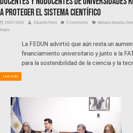
Docentes y NODOCENTES de universidades
a proteger el sistema científico
,
24/07/2026
Eduardo Porto
0 Comments
Adriana Serquís
Cien
Pedro
La FEDUN advirtió que aún resta un aument
financiamiento universitario y junto a la 
para la sostenibilidad de la ciencia y la tec
Leer más