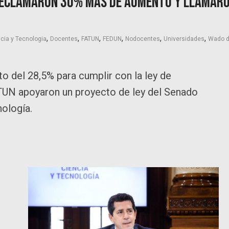
 reclamaron 30% más de aumento y llamar
,
,
,
,
,
,
cia y Tecnologia
Docentes
FATUN
FEDUN
Nodocentes
Universidades
Wado 
o del 28,5% para cumplir con la ley de
FATUN apoyaron un proyecto de ley del Senado
nología.