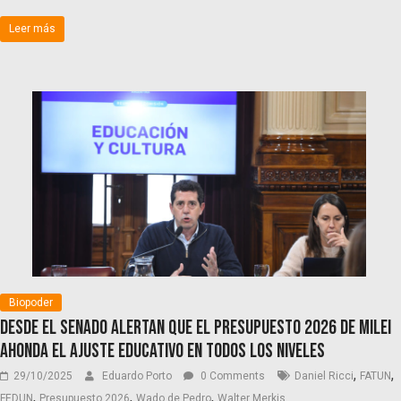
Leer más
Biopoder
Desde el Senado alertan que el Presupuesto 2026 de Milei
ahonda el ajuste educativo en todos los niveles
,
,
29/10/2025
Eduardo Porto
0 Comments
Daniel Ricci
FATUN
,
,
,
FEDUN
Presupuesto 2026
Wado de Pedro
Walter Merkis