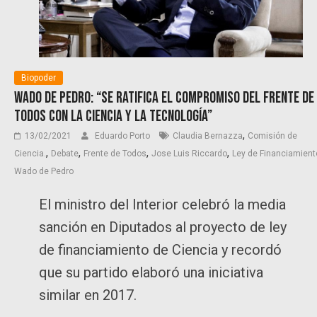
Biopoder
Wado De Pedro: “Se ratifica el compromiso del Frente de
Todos con la ciencia y la tecnología”
,
13/02/2021
Eduardo Porto
Claudia Bernazza
Comisión de
,
,
,
,
Ciencia.
Debate
Frente de Todos
Jose Luis Riccardo
Ley de Financiamient
Wado de Pedro
El ministro del Interior celebró la media
sanción en Diputados al proyecto de ley
de financiamiento de Ciencia y recordó
que su partido elaboró una iniciativa
similar en 2017.