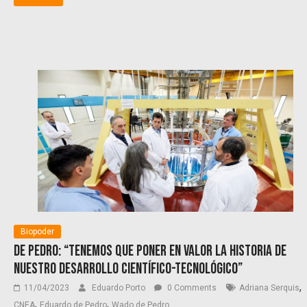
Biopoder
De Pedro: “Tenemos que poner en valor la historia de
nuestro desarrollo científico-tecnológico”
,
11/04/2023
Eduardo Porto
0 Comments
Adriana Serquis
,
,
CNEA
Eduardo de Pedro
Wado de Pedro