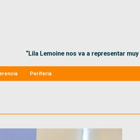
“Lila Lemoine nos va a representar muy bien en
erencia
Periferia