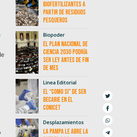
biofertilizantes a
partir de residuos
pesqueros
e
Biopoder
El Plan Nacional de
Ciencia 2030 podría
de
ser ley antes de fin
de mes
Linea Editorial
El “como si” de ser
becarie en el
CONICET
Desplazamientos
La Pampa le abre la
o