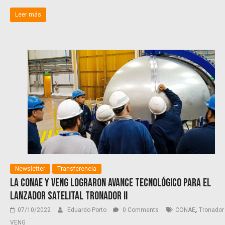
Leer más
Newsletter
Transferencia
La CONAE y VENG lograron avance tecnológico para el
lanzador satelital Tronador II
,
07/10/2022
Eduardo Porto
0 Comments
CONAE
Tronador 
VENG