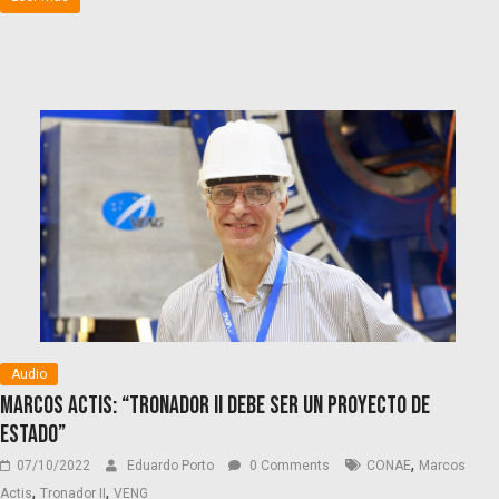
Audio
Marcos Actis: “Tronador II debe ser un proyecto de
Estado”
,
07/10/2022
Eduardo Porto
0 Comments
CONAE
Marcos
,
,
Actis
Tronador II
VENG