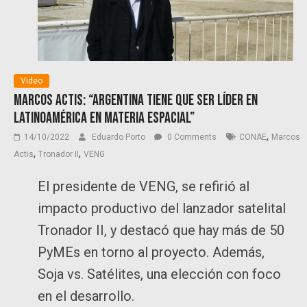
Video
Marcos Actis: “Argentina tiene que ser líder en
Latinoamérica en materia espacial”
,
14/10/2022
Eduardo Porto
0 Comments
CONAE
Marcos
,
,
Actis
Tronador II
VENG
El presidente de VENG, se refirió al
impacto productivo del lanzador satelital
Tronador II, y destacó que hay más de 50
PyMEs en torno al proyecto. Además,
Soja vs. Satélites, una elección con foco
en el desarrollo.