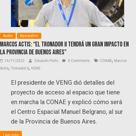
Audio
Newsletter
Marcos Actis: “El Tronador II tendrá un gran impacto en
la provincia de Buenos Aires”
,
16/11/2022
Eduardo Porto
0 Comments
CONAE
Marcos
,
,
Actis
Tronador II
VENG
El presidente de VENG dió detalles del
proyecto de acceso al espacio que tiene
en marcha la CONAE y explicó cómo será
el Centro Espacial Manuel Belgrano, al sur
de la Provincia de Buenos Aires.
Leer más