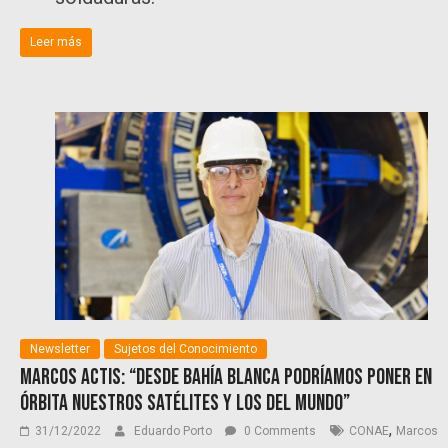
Leer más
Newsletter
Sujetos del Conocimiento
Marcos Actis: “Desde Bahía Blanca podríamos poner en
órbita nuestros satélites y los del mundo”
,
31/12/2022
Eduardo Porto
0 Comments
CONAE
Marcos