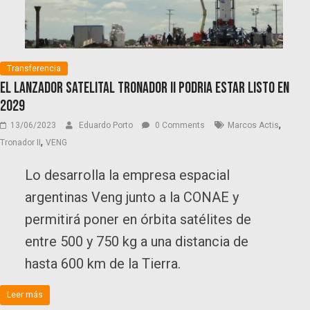
Transferencia
El lanzador satelital Tronador II podria estar listo en
2029
,
13/06/2023
Eduardo Porto
0 Comments
Marcos Actis
,
Tronador II
VENG
Lo desarrolla la empresa espacial
argentinas Veng junto a la CONAE y
permitirá poner en órbita satélites de
entre 500 y 750 kg a una distancia de
hasta 600 km de la Tierra.
Leer más