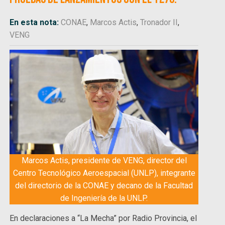
En esta nota:
CONAE
,
Marcos Actis
,
Tronador II
,
VENG
Marcos Actis, presidente de VENG, director del
Centro Tecnológico Aeroespacial (UNLP), integrante
del directorio de la CONAE y decano de la Facultad
de Ingeniería de la UNLP.
En declaraciones a “La Mecha” por Radio Provincia, el