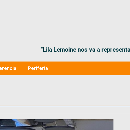
“Lila Lemoine nos va a representar muy bien en
erencia
Periferia