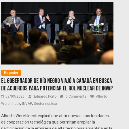
Biopoder
El gobernador de Río Negro viajó a Canadá en busca
de acuerdos para potenciar el rol nuclear de INVAP
09/03/2026
Eduardo Porto
0 Comments
Alberto
,
,
Weretilneck
INVAP
Sector nuclear
Alberto Weretilneck explicó que abrir nuevas oportunidades
de cooperación tecnológica que permitan ampliar la
participación de la empresa de alta tecnología argentina en la