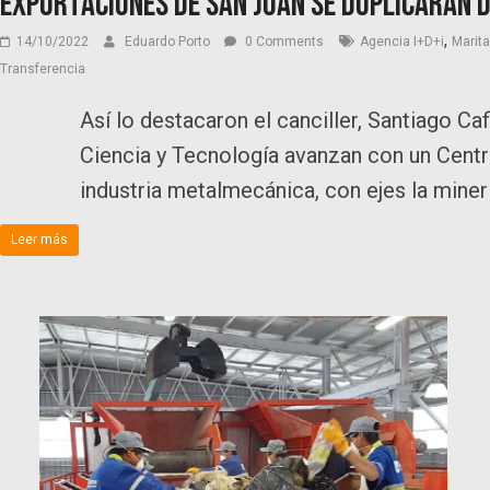
Exportaciones de San Juan se duplicarán d
,
14/10/2022
Eduardo Porto
0 Comments
Agencia I+D+i
Marit
Transferencia
Así lo destacaron el canciller, Santiago Ca
Ciencia y Tecnología avanzan con un Centr
industria metalmecánica, con ejes la minerí
Leer más