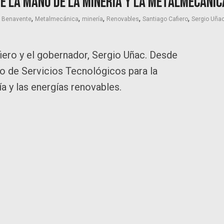
e la mano de la minería y la metalmecánic
,
,
,
,
,
a Benavente
Metalmecánica
minería
Renovables
Santiago Cafiero
Sergio Uña
fiero y el gobernador, Sergio Uñac. Desde
o de Servicios Tecnológicos para la
a y las energías renovables.