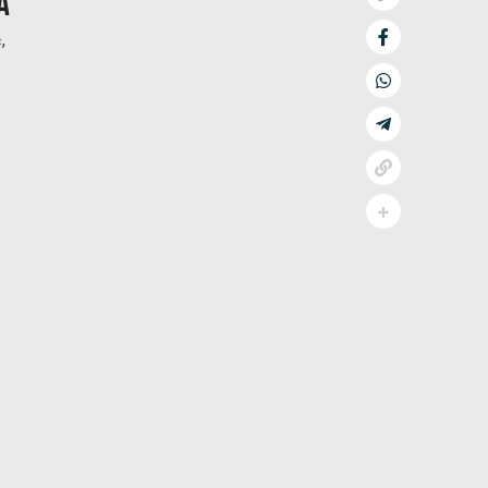
a
,
c