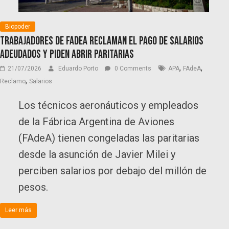
Biopoder
Trabajadores de FAdeA reclaman el pago de salarios
adeudados y piden abrir paritarias
,
,
21/07/2026
Eduardo Porto
0 Comments
APA
FAdeA
,
Reclamo
Salarios
Los técnicos aeronáuticos y empleados
de la Fábrica Argentina de Aviones
(FAdeA) tienen congeladas las paritarias
desde la asunción de Javier Milei y
perciben salarios por debajo del millón de
pesos.
Leer más