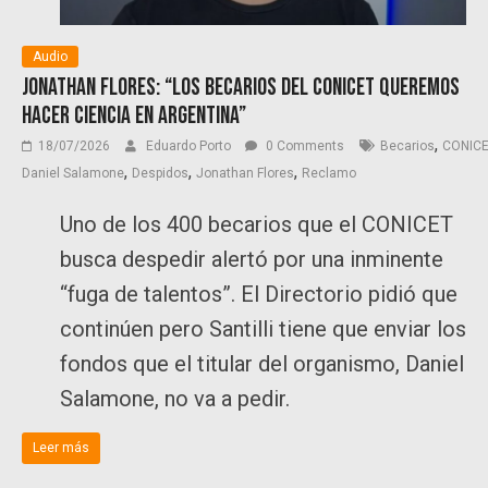
Audio
Jonathan Flores: “Los becarios del CONICET queremos
hacer ciencia en Argentina”
,
18/07/2026
Eduardo Porto
0 Comments
Becarios
CONIC
,
,
,
Daniel Salamone
Despidos
Jonathan Flores
Reclamo
Uno de los 400 becarios que el CONICET
busca despedir alertó por una inminente
“fuga de talentos”. El Directorio pidió que
continúen pero Santilli tiene que enviar los
fondos que el titular del organismo, Daniel
Salamone, no va a pedir.
Leer más