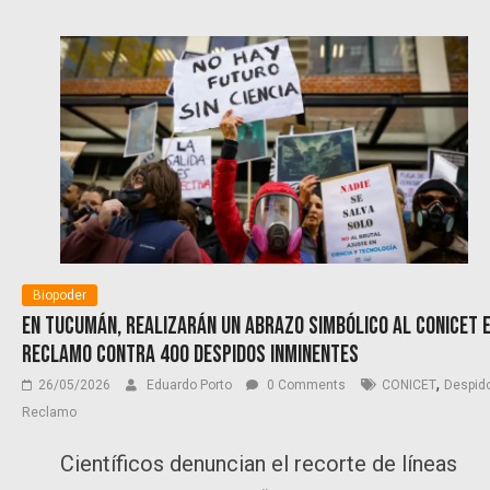
Biopoder
En Tucumán, realizarán un abrazo simbólico al CONICET 
reclamo contra 400 despidos inminentes
,
26/05/2026
Eduardo Porto
0 Comments
CONICET
Despid
Reclamo
Científicos denuncian el recorte de líneas