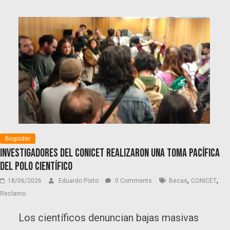
Biopoder
Investigadores del Conicet realizaron una toma pacífica
del Polo Científico
,
,
18/06/2026
Eduardo Porto
0 Comments
Becas
CONICET
Reclamo
Los científicos denuncian bajas masivas