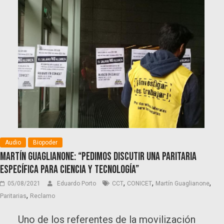
Audio
Biopoder
Martín Guaglianone: “Pedimos discutir una paritaria
específica para Ciencia y Tecnología”
,
,
,
05/08/2021
Eduardo Porto
CCT
CONICET
Martín Guaglianone
,
Paritarias
Reclamo
Uno de los referentes de la movilización