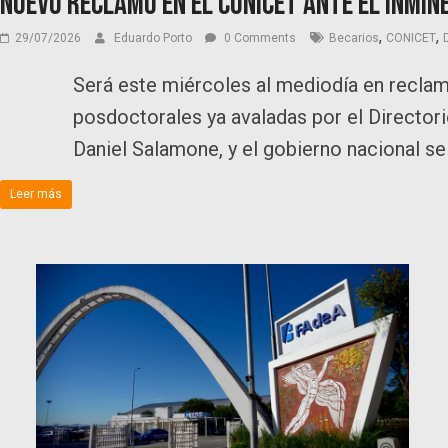
Nuevo reclamo en el CONICET ante el inmin
,
,
29/07/2026
Eduardo Porto
0 Comments
Becarios
CONICET
Será este miércoles al mediodía en recla
posdoctorales ya avaladas por el Directori
Daniel Salamone, y el gobierno nacional se 
Leer más