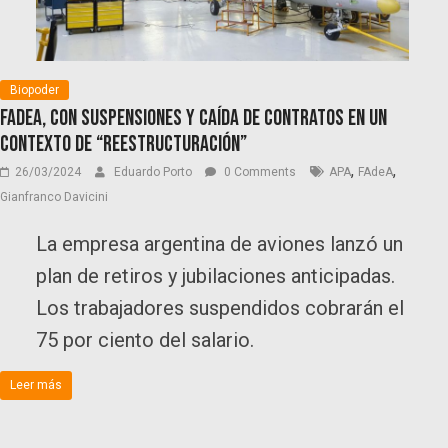
Biopoder
FAdeA, con suspensiones y caída de contratos en un
contexto de “reestructuración”
,
,
26/03/2024
Eduardo Porto
0 Comments
APA
FAdeA
Gianfranco Davicini
La empresa argentina de aviones lanzó un
plan de retiros y jubilaciones anticipadas.
Los trabajadores suspendidos cobrarán el
75 por ciento del salario.
Leer más