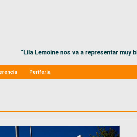
“Lila Lemoine nos va a representar muy bien en
erencia
Periferia