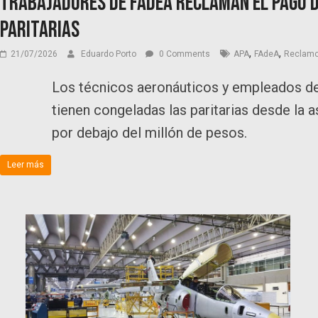
Trabajadores de FAdeA reclaman el pago d
paritarias
,
,
21/07/2026
Eduardo Porto
0 Comments
APA
FAdeA
Reclam
Los técnicos aeronáuticos y empleados de
tienen congeladas las paritarias desde la a
por debajo del millón de pesos.
Leer más