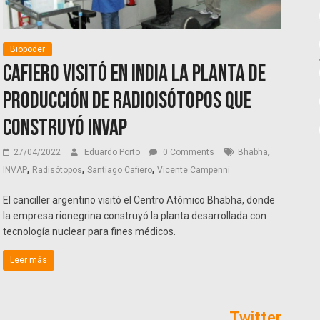
Biopoder
Cafiero visitó en India la planta de
producción de Radioisótopos que
construyó INVAP
,
27/04/2022
Eduardo Porto
0 Comments
Bhabha
,
,
,
INVAP
Radisótopos
Santiago Cafiero
Vicente Campenni
El canciller argentino visitó el Centro Atómico Bhabha, donde
la empresa rionegrina construyó la planta desarrollada con
tecnología nuclear para fines médicos.
Leer más
Twitter