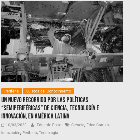
Periferia
Sujetos del Conocimiento
Un nuevo recorrido por las políticas
“semiperiféricas” de ciencia, tecnología e
innovación, en América Latina
,
,
10/03/2020
Eduardo Porto
Ciencia
Erica Carrizo
,
,
Innovación
Periferia
Tecnología