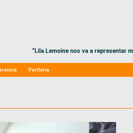
“Lila Lemoine nos va a representar muy bien en
erencia
Periferia