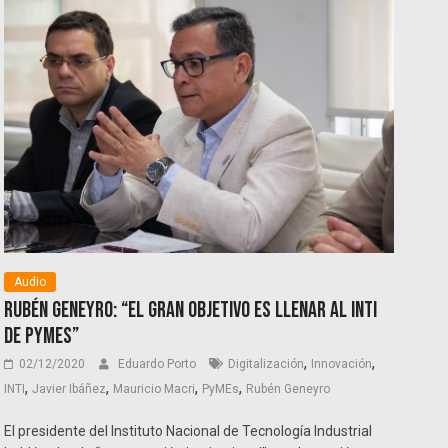
Audio
Rubén Geneyro: “El gran objetivo es llenar al INTI
de PyMEs”
,
,
02/12/2020
Eduardo Porto
Digitalización
Innovación
,
,
,
,
INTI
Javier Ibáñez
Mauricio Macri
PyMEs
Rubén Geneyro
El presidente del Instituto Nacional de Tecnología Industrial