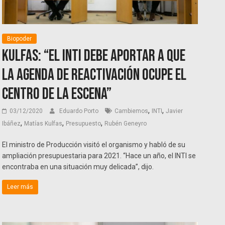
Biopoder
Kulfas: “El INTI debe aportar a que
la agenda de reactivación ocupe el
centro de la escena”
,
,
03/12/2020
Eduardo Porto
Cambiemos
INTI
Javier
,
,
,
Ibáñez
Matías Kulfas
Presupuesto
Rubén Geneyro
El ministro de Producción visitó el organismo y habló de su
ampliación presupuestaria para 2021. “Hace un año, el INTI se
encontraba en una situación muy delicada”, dijo.
Leer más