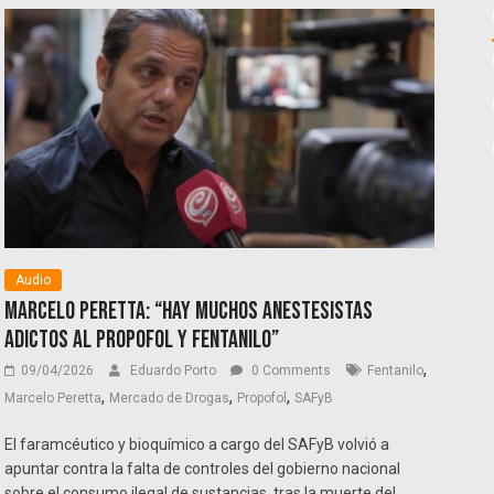
Audio
Marcelo Peretta: “Hay muchos anestesistas
adictos al propofol y fentanilo”
,
09/04/2026
Eduardo Porto
0 Comments
Fentanilo
,
,
,
Marcelo Peretta
Mercado de Drogas
Propofol
SAFyB
El faramcéutico y bioquímico a cargo del SAFyB volvió a
apuntar contra la falta de controles del gobierno nacional
sobre el consumo ilegal de sustancias, tras la muerte del