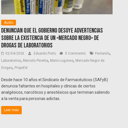
Audio
Denuncian que el Gobierno desoye advertencias
sobre la existencia de un «mercado negro» de
drogas de laboratorios
,
02/04/2026
Eduardo Porto
0 Comments
Fentanilo
,
,
,
Laboratorios
Marcelo Peretta
Mario Lugones
Mercado Negro de
,
Drogas
Propofol
Desde hace 10 años el Sindicato de Farmacéuticos (SAFyB)
denuncia faltantes en hospitales y clínicas de ciertos
analgésicos, narcóticos y anestésicos que terminan saliendo
a la venta para personas adictas.
Leer más