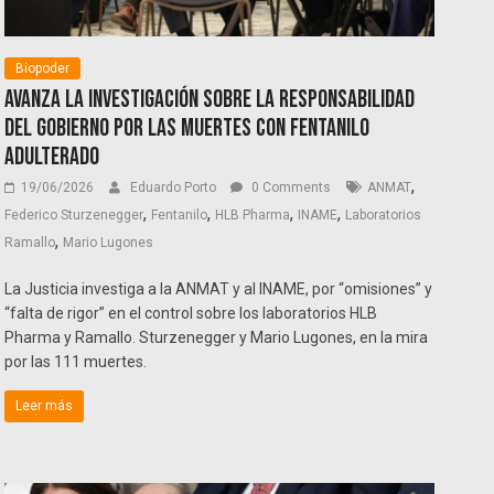
Biopoder
Avanza la investigación sobre la responsabilidad
del Gobierno por las muertes con fentanilo
adulterado
,
19/06/2026
Eduardo Porto
0 Comments
ANMAT
,
,
,
,
Federico Sturzenegger
Fentanilo
HLB Pharma
INAME
Laboratorios
,
Ramallo
Mario Lugones
La Justicia investiga a la ANMAT y al INAME, por “omisiones” y
“falta de rigor” en el control sobre los laboratorios HLB
Pharma y Ramallo. Sturzenegger y Mario Lugones, en la mira
por las 111 muertes.
Leer más