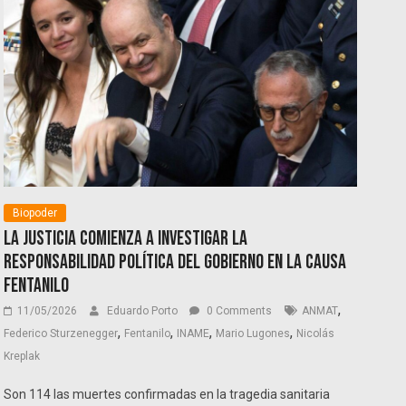
Biopoder
La Justicia comienza a investigar la
responsabilidad política del Gobierno en la causa
Fentanilo
,
11/05/2026
Eduardo Porto
0 Comments
ANMAT
,
,
,
,
Federico Sturzenegger
Fentanilo
INAME
Mario Lugones
Nicolás
Kreplak
Son 114 las muertes confirmadas en la tragedia sanitaria