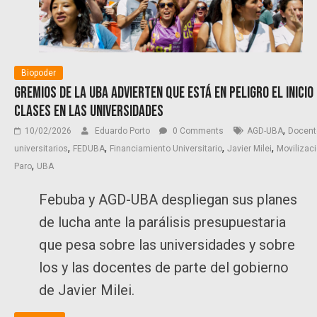
Biopoder
Gremios de la UBA advierten que está en peligro el inicio
clases en las universidades
,
10/02/2026
Eduardo Porto
0 Comments
AGD-UBA
Docent
,
,
,
,
universitarios
FEDUBA
Financiamiento Universitario
Javier Milei
Movilizac
,
Paro
UBA
Febuba y AGD-UBA despliegan sus planes
de lucha ante la parálisis presupuestaria
que pesa sobre las universidades y sobre
los y las docentes de parte del gobierno
de Javier Milei.