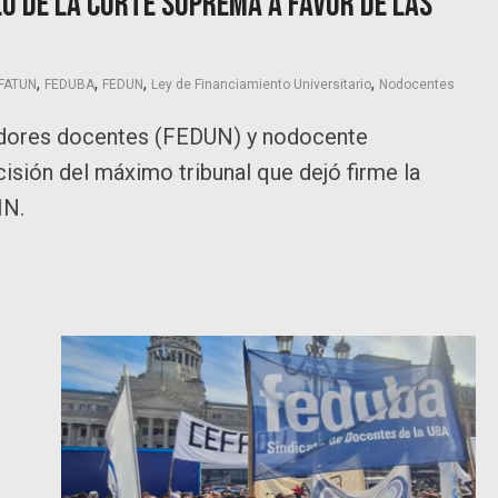
o de la Corte Suprema a favor de las
,
,
,
,
FATUN
FEDUBA
FEDUN
Ley de Financiamiento Universitario
Nodocentes
jadores docentes (FEDUN) y nodocente
sión del máximo tribunal que dejó firme la
IN.