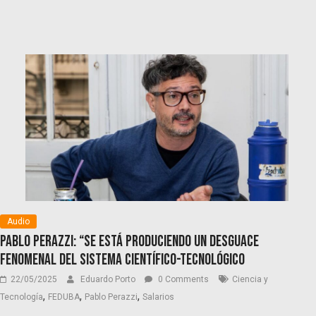
Audio
Pablo Perazzi: “Se está produciendo un desguace
fenomenal del sistema científico-tecnológico
22/05/2025
Eduardo Porto
0 Comments
Ciencia y
,
,
,
Tecnología
FEDUBA
Pablo Perazzi
Salarios