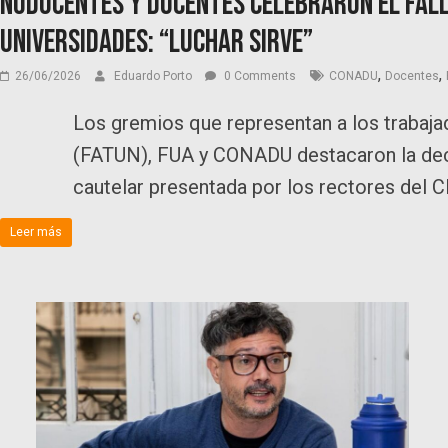
NODOCENTES y docentes celebraron el fall
universidades: “Luchar sirve”
,
,
26/06/2026
Eduardo Porto
0 Comments
CONADU
Docentes
Los gremios que representan a los traba
(FATUN), FUA y CONADU destacaron la deci
cautelar presentada por los rectores del C
Leer más