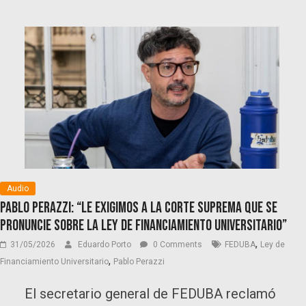
Audio
Pablo Perazzi: “Le exigimos a la Corte Suprema que se
pronuncie sobre la Ley de Financiamiento Universitario”
,
31/05/2026
Eduardo Porto
0 Comments
FEDUBA
Ley de
,
Financiamiento Universitario
Pablo Perazzi
El secretario general de FEDUBA reclamó