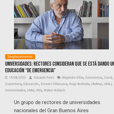
Desplazamientos
Universidades: rectores consideran que se está dando u
educación “de emergencia”
,
,
,
19/08/2020
Eduardo Porto
Alejandro Villar
Coronavirus
Covid
,
,
,
,
,
,
Cuarentena
Educación.
Ernesto Villanueva
Hugo Andrade
UNAHur
UNAJ
,
,
,
Universidades
UNM
UNQ
Walter Wallach
Un grupo de rectores de universidades
nacionales del Gran Buenos Aires