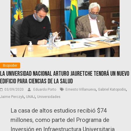
Biopoder
La UniversIdad Nacional Arturo Jauretche tendrá un nuevo
edificio para Ciencias de la Salud
,
,
03/09/2020
Eduardo Porto
Ernesto Villanueva
Gabriel Katopodis
,
,
Jaime Perczyk
UNAJ
Universidades
La casa de altos estudios recibió $74
millones, como parte del Programa de
Inversión en Infraestructura Universitaria