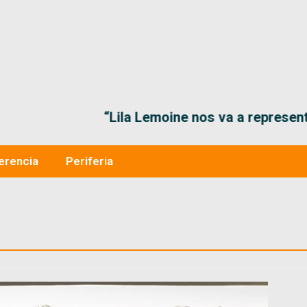
“Lila Lemoine nos va a representar muy bien en
erencia
Periferia