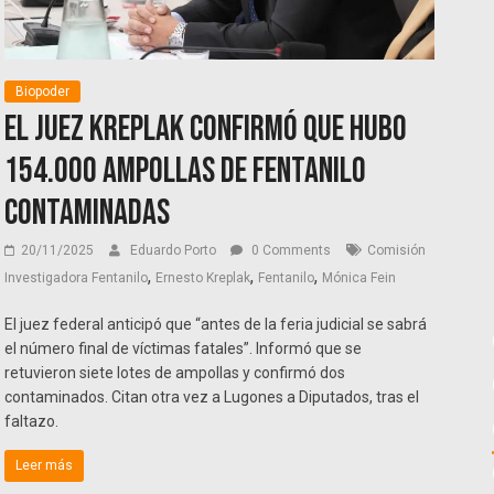
Biopoder
El juez Kreplak confirmó que hubo
154.000 ampollas de fentanilo
contaminadas
20/11/2025
Eduardo Porto
0 Comments
Comisión
,
,
,
Investigadora Fentanilo
Ernesto Kreplak
Fentanilo
Mónica Fein
El juez federal anticipó que “antes de la feria judicial se sabrá
el número final de víctimas fatales”. Informó que se
retuvieron siete lotes de ampollas y confirmó dos
contaminados. Citan otra vez a Lugones a Diputados, tras el
faltazo.
Leer más