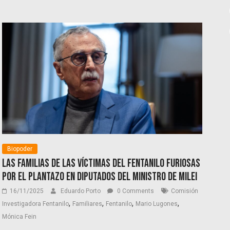
Biopoder
Las familias de las víctimas del fentanilo furiosas
por el plantazo en Diputados del ministro de Milei
16/11/2025
Eduardo Porto
0 Comments
Comisión
,
,
,
,
Investigadora Fentanilo
Familiares
Fentanilo
Mario Lugones
Mónica Fein