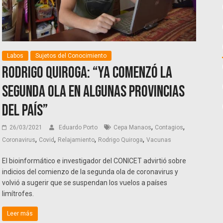
Labos
Sujetos del Conocimiento
Rodrigo Quiroga: “Ya comenzó la
segunda ola en algunas provincias
del país”
,
,
26/03/2021
Eduardo Porto
Cepa Manaos
Contagios
,
,
,
,
Coronavirus
Covid
Relajamiento
Rodrigo Quiroga
Vacunas
El bioinformático e investigador del CONICET advirtió sobre
indicios del comienzo de la segunda ola de coronavirus y
volvió a sugerir que se suspendan los vuelos a países
limítrofes.
Leer más